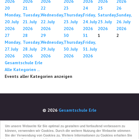
2026
2026
2026
2026
2026
2026
2026
20
21
22
23
24
25
26
Monday,
Tuesday,
Wednesday,
Thursday,
Friday,
Saturday,
Sunday,
20. July
21. July
22. July
23. July
24. July
25. July
26. July
2026
2026
2026
2026
2026
2026
2026
27
28
29
30
31
1
2
Monday,
Tuesday,
Wednesday,
Thursday,
Friday,
27. July
28. July
29. July
30. July
31. July
2026
2026
2026
2026
2026
Gesamtschule Erle
Alle Kategorien ...
Events aller Kategorien anzeigen
© 2026
Gesamtschule Erle
Um unsere Webseite für Sie optimal zu gestalten und fortlaufend verbessern zu
Impressum
können, verwenden wir Cookies. Durch die weitere Nutzung der Webseite stimmen
Sie der Verwendung von Cookies zu. Weitere Informationen zu Cookies erhalten Sie
Datenschutz