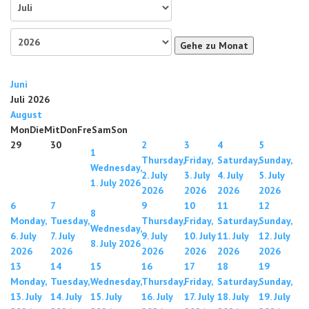
Gehe zu Monat
Juni
Juli 2026
August
Mon
Die
Mit
Don
Fre
Sam
Son
29
30
2
3
4
5
1
Thursday,
Friday,
Saturday,
Sunday,
Wednesday,
2. July
3. July
4. July
5. July
1. July 2026
2026
2026
2026
2026
6
7
9
10
11
12
8
Monday,
Tuesday,
Thursday,
Friday,
Saturday,
Sunday,
Wednesday,
6. July
7. July
9. July
10. July
11. July
12. July
8. July 2026
2026
2026
2026
2026
2026
2026
13
14
15
16
17
18
19
Monday,
Tuesday,
Wednesday,
Thursday,
Friday,
Saturday,
Sunday,
13. July
14. July
15. July
16. July
17. July
18. July
19. July