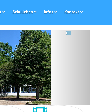
t
Schulleben
Infos
Kontakt
Next
samtschule Erle und