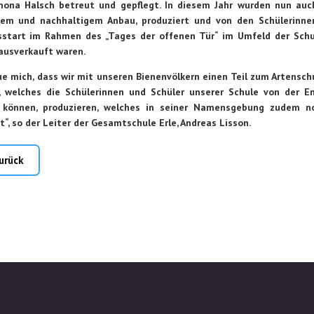
ona Halsch betreut und gepflegt. In diesem Jahr wurden nun auch 
lem und nachhaltigem Anbau, produziert und von den Schülerinne
sstart im Rahmen des „Tages der offenen Tür“ im Umfeld der Schul
 ausverkauft waren.
ue mich, dass wir mit unseren Bienenvölkern einen Teil zum Artensch
, welches die Schülerinnen und Schüler unserer Schule von der E
 können, produzieren, welches in seiner Namensgebung zudem noc
“, so der Leiter der Gesamtschule Erle, Andreas Lisson.
urück
 law