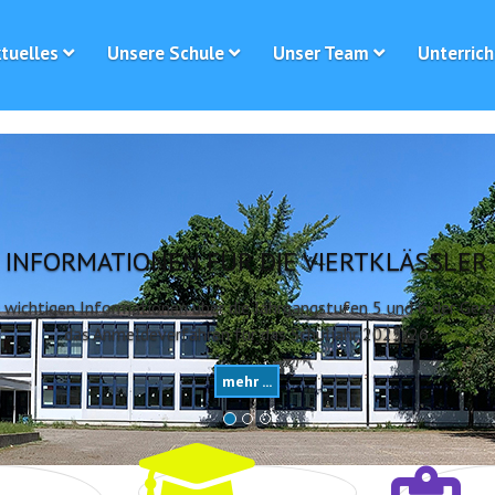
tuelles
Unsere Schule
Unser Team
Unterrich
INFORMATIONEN FÜR DIE VIERTKLÄSSLER
le wichtigen Informationen über die Jahrgangstufen 5 und 6 der Ge
das Anmeldeverfahren für das Schuljahr 2025/26
mehr ...