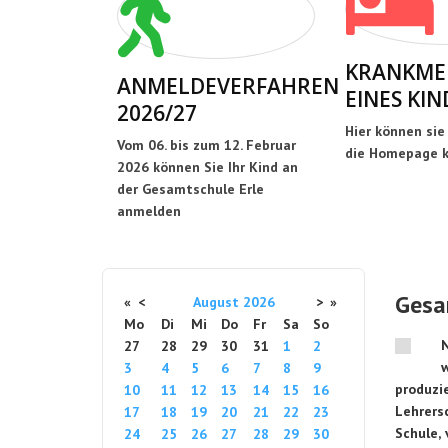
KRANKME
ANMELDEVERFAHREN
EINES KIN
2026/27
Hier können sie
Vom 06. bis zum 12. Februar
die Homepage k
2026 können Sie Ihr Kind an
der Gesamtschule Erle
anmelden
Gesam
«
<
August
2026
>
»
Mo
Di
Mi
Do
Fr
Sa
So
N
27
28
29
30
31
1
2
w
3
4
5
6
7
8
9
produzi
10
11
12
13
14
15
16
Lehrers
17
18
19
20
21
22
23
Schule,
24
25
26
27
28
29
30