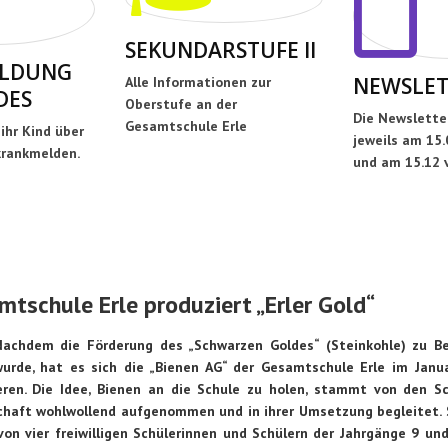
SEKUNDARSTUFE II
LDUNG
NEWSLET
Alle Informationen zur
DES
Oberstufe an der
Die Newslette
Gesamtschule Erle
 ihr Kind über
jeweils am 15.0
rankmelden.
und am 15.12 
tschule Erle produziert „Erler Gold“
achdem die Förderung des „Schwarzen Goldes“ (Steinkohle) zu Beg
urde, hat es sich die „Bienen AG“ der Gesamtschule Erle im Janua
eren. Die Idee, Bienen an die Schule zu holen, stammt von den S
chaft wohlwollend aufgenommen und in ihrer Umsetzung begleitet. S
 von vier freiwilligen Schülerinnen und Schülern der Jahrgänge 9 u