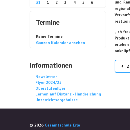
und Ram
31
1
2
3
4
5
6
regiona
Verkauf
Termine
restlos
„Ich fre
Keine Termine
Produkt
Ganzen Kalender ansehen
erleben
anknüpft
Informationen
Z
Newsletter
Flyer 2024/25
Oberstufenflyer
Lernen auf Distanz - Handreichung
Unterrichtsergebnisse
© 2026
Gesamtschule Erle
Cookie Consent plugin for the EU cookie