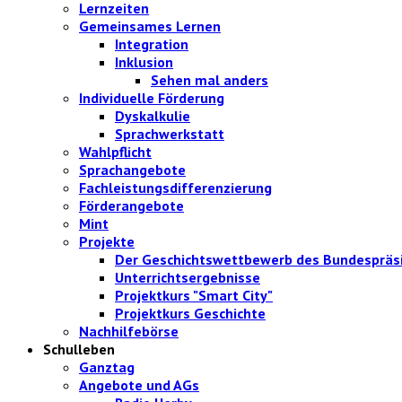
Lernzeiten
Gemeinsames Lernen
Integration
Inklusion
Sehen mal anders
Individuelle Förderung
Dyskalkulie
Sprachwerkstatt
Wahlpflicht
Sprachangebote
Fachleistungsdifferenzierung
Förderangebote
Mint
Projekte
Der Geschichtswettbewerb des Bundespräs
Unterrichtsergebnisse
Projektkurs "Smart City"
Projektkurs Geschichte
Nachhilfebörse
Schulleben
Ganztag
Angebote und AGs