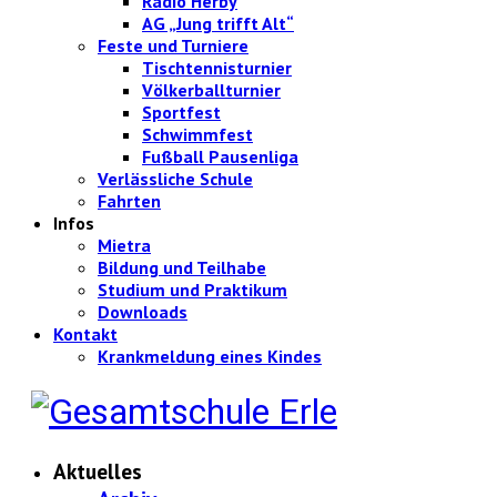
Radio Herby
AG „Jung trifft Alt“
Feste und Turniere
Tischtennisturnier
Völkerballturnier
Sportfest
Schwimmfest
Fußball Pausenliga
Verlässliche Schule
Fahrten
Infos
Mietra
Bildung und Teilhabe
Studium und Praktikum
Downloads
Kontakt
Krankmeldung eines Kindes
Aktuelles