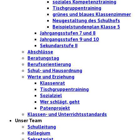
soziales Kompetenztraining
Tischgruppentraining
grünes und blaues Klassenzimmer
Neugestaltung des Schulhofs
Beispielstundenplan Klasse 5
Jahrgangsstufen 7 und 8
Jahrgangsstufen 9 und 10
Sekundarstufe II
Abschlüsse
Beratungstag
Berufsorientierung
Schul- und Hausordnung
Werte und Erziehung
Klassenrat
Tischgruppentraining
Sozialziel
Wer schlägt, geht
Patenprojekt
Klassen- und Unterrichtsstandards
Unser Team
Schulleitung
Kollegium
Sekretariat