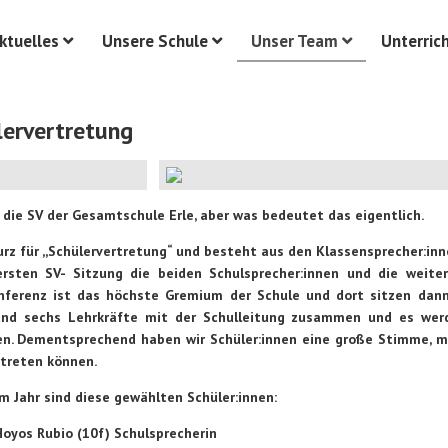
ktuelles
Unsere Schule
Unser Team
Unterric
lervertretung
 die SV der Gesamtschule Erle, aber was bedeutet das eigentlich.
urz für ,,Schülervertretung“ und besteht aus den Klassensprecher:in
ersten SV- Sitzung die beiden Schulsprecher:innen und die weitere
nferenz ist das höchste Gremium der Schule und dort sitzen dann
und sechs Lehrkräfte mit der Schulleitung zusammen und es werd
en. Dementsprechend haben wir Schüler:innen eine große Stimme, m
rtreten können.
m Jahr sind diese gewählten Schüler:innen:
Hoyos Rubio (10f) Schulsprecherin