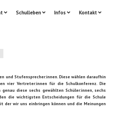
ht
Schulleben
Infos
Kontakt
nen und Stufensprecher:innen. Diese wählen daraufhin
n vier Vertreter:innen für die Schulkonferenz. Die
 genau diese sechs gewählten Schüler:innen, sechs
en die wichtigsten Entscheidungen für die Schule
it der wir uns einbringen können und die Meinungen