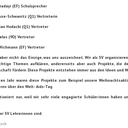
radayi (EF) Schulsprecher
use-Schwanitz (Q1) Vertreterin
ian Hodacki (Q1) Vertreter
eles (9D) Vertreter
Wichmann (EF) Vertreter
aber nicht das Einzige, was uns auszeichnet. Wir als SV organisieren
chtige Themen aufklären, andererseits aber auch Projekte, die d
chaft fördern. Diese Projekte entstehen immer aus den Ideen und W
ten Jahr waren diese Projekte zum Beispiel unsere Weihnachtsak
ren über den Welt- Aids-Tag.
tioniert nur, weil wir sehr viele engagierte Schüler:innen haben 
ei SV Lehrerinnen sind:
lsch