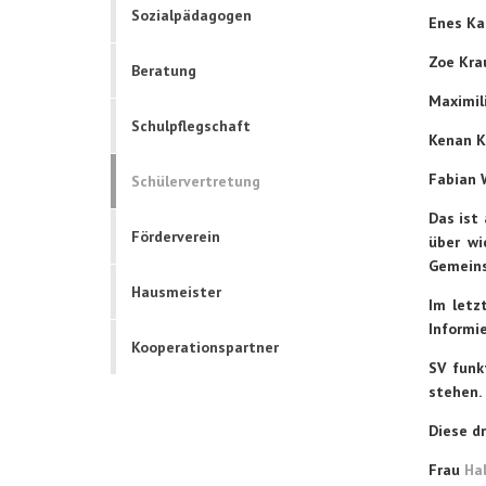
Sozialpädagogen
Enes Ka
Zoe Kra
Beratung
Maximil
Schulpflegschaft
Kenan K
Fabian 
Schülervertretung
Das ist 
Förderverein
über wi
Gemeins
Hausmeister
Im letz
Informie
Kooperationspartner
SV funk
stehen.
Diese dr
Frau
Ha