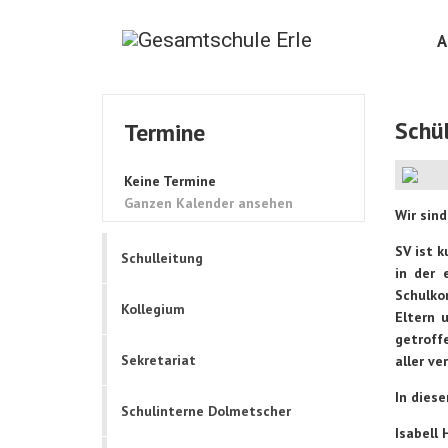
A
Schü
Termine
Keine Termine
Ganzen Kalender ansehen
Wir sind
SV ist k
Schulleitung
in der 
Schulko
Kollegium
Eltern 
getroff
Sekretariat
aller ve
In diese
Schulinterne Dolmetscher
Isabell 