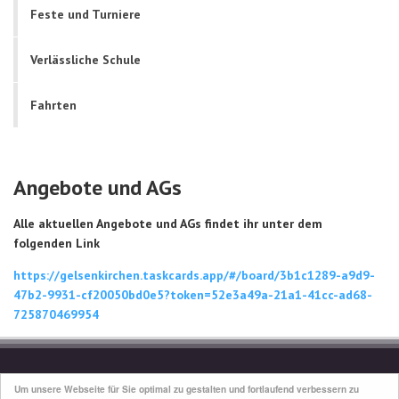
Feste und Turniere
Verlässliche Schule
Fahrten
Angebote und AGs
Alle aktuellen Angebote und AGs findet ihr unter dem
folgenden Link
https://gelsenkirchen.taskcards.app/#/board/3b1c1289-a9d9-
47b2-9931-cf20050bd0e5?token=52e3a49a-21a1-41cc-ad68-
725870469954
© 2026
Gesamtschule Erle
Um unsere Webseite für Sie optimal zu gestalten und fortlaufend verbessern zu