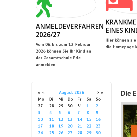
KRANKME
ANMELDEVERFAHREN
EINES KIN
2026/27
Hier können sie
Vom 06. bis zum 12. Februar
die Homepage k
2026 können Sie Ihr Kind an
der Gesamtschule Erle
anmelden
Die 
«
<
August
2026
>
»
Mo
Di
Mi
Do
Fr
Sa
So
27
28
29
30
31
1
2
3
4
5
6
7
8
9
10
11
12
13
14
15
16
17
18
19
20
21
22
23
24
25
26
27
28
29
30