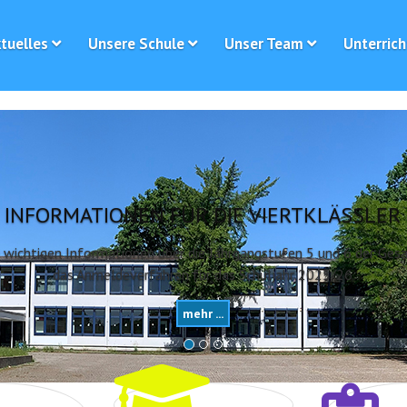
tuelles
Unsere Schule
Unser Team
Unterrich
RTKLÄSSLER
ufen 5 und 6 der Gesamtschule Erle und
hr 2025/26