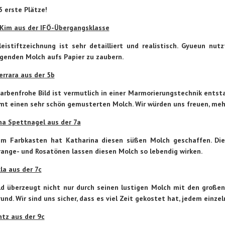
5 erste Plätze!
Kim aus der IFÖ-Übergangsklasse
leistiftzeichnung ist sehr detailliert und realistisch. Gyueun n
genden Molch aufs Papier zu zaubern.
errara aus der 5b
farbenfrohe Bild ist vermutlich in einer Marmorierungstechnik ents
mt einen sehr schön gemusterten Molch. Wir würden uns freuen, mehr 
na Spettnagel aus der 7a
em Farbkasten hat Katharina diesen süßen Molch geschaffen. Die
Orange- und Rosatönen lassen diesen Molch so lebendig wirken.
kla aus der 7c
Bild überzeugt nicht nur durch seinen lustigen Molch mit den große
und. Wir sind uns sicher, dass es viel Zeit gekostet hat, jedem einze
ntz aus der 9c