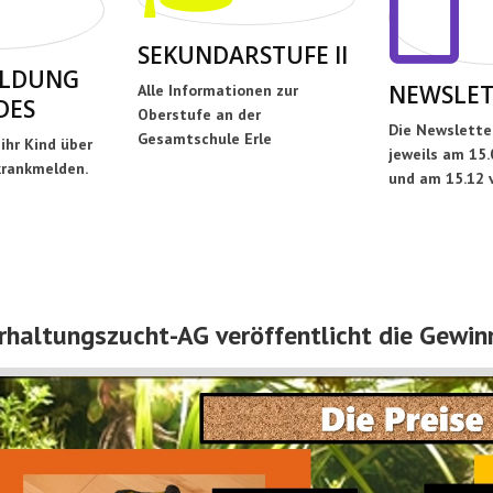
SEKUNDARSTUFE II
LDUNG
NEWSLET
Alle Informationen zur
DES
Oberstufe an der
Die Newslette
Gesamtschule Erle
 ihr Kind über
jeweils am 15.0
rankmelden.
und am 15.12 
Erhaltungszucht-AG veröffentlicht die Gew