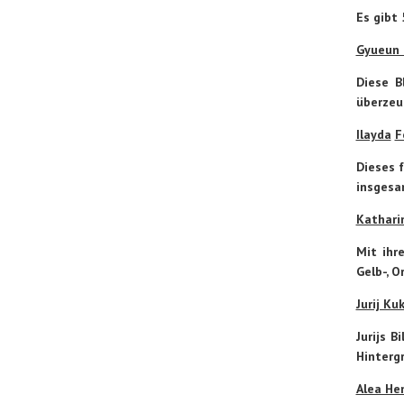
Es gibt 
Gyueun 
Diese B
überzeu
Ilayda
F
Dieses 
insgesa
Kathari
Mit ihr
Gelb-, 
Jurij Ku
Jurijs 
Hintergr
Alea He