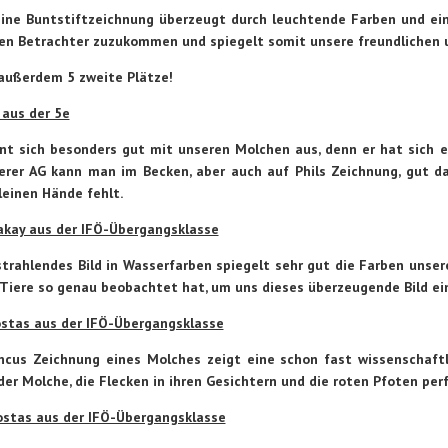
eine Buntstiftzeichnung überzeugt durch leuchtende Farben und ein
den Betrachter zuzukommen und spiegelt somit unsere freundlichen 
 außerdem 5 zweite Plätze!
r aus der 5e
nnt sich besonders gut mit unseren Molchen aus, denn er hat sich 
erer AG kann man im Becken, aber auch auf Phils Zeichnung, gut da
leinen Hände fehlt.
akay aus der IFÖ-Übergangsklasse
trahlendes Bild in Wasserfarben spiegelt sehr gut die Farben unsere
 Tiere so genau beobachtet hat, um uns dieses überzeugende Bild ei
ostas aus der IFÖ-Übergangsklasse
ncus Zeichnung eines Molches zeigt eine schon fast wissenschaftli
er Molche, die Flecken in ihren Gesichtern und die roten Pfoten per
Rostas aus der IFÖ-Übergangsklasse