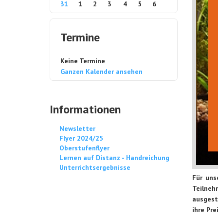
31
1
2
3
4
5
6
Termine
Keine Termine
Ganzen Kalender ansehen
Informationen
Newsletter
Flyer 2024/25
Oberstufenflyer
Lernen auf Distanz - Handreichung
Unterrichtsergebnisse
Für uns
Teilneh
ausgest
ihre Pre