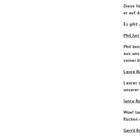
Diese f
er auf 
Es gibt
Phil Jur
Phil ke
aus uns
seiner k
Laura B
Lauras s
unserer
Iancu R
Wow! Ia
Rücken d
Gavril 