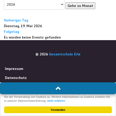
Gehe zu Monat
Vorheriger Tag
Dienstag, 19. Mai 2026
Folgetag
Es wurden keine Events gefunden
© 2026
Gesamtschule Erle
Impressum
Datenschutz
Um unsere Webseite für Sie optimal zu gestalten und fortlaufend verbessern zu
können, verwenden wir Cookies. Durch die weitere Nutzung der Webseite stimmen
Sie der Verwendung von Cookies zu. Weitere Informationen zu Cookies erhalten Sie
in unserer Datenschutzerklärung.
mehr erfahren
Verstanden