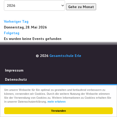
Gehe zu Monat
Vorheriger Tag
Donnerstag, 28. Mai 2026
Folgetag
Es wurden keine Events gefunden
© 2026
Gesamtschule Erle
Impressum
Datenschutz
Um unsere Webseite für Sie optimal zu gestalten und fortlaufend verbessern zu
können, verwenden wir Cookies. Durch die weitere Nutzung der Webseite stimmen
Sie der Verwendung von Cookies zu. Weitere Informationen zu Cookies erhalten Sie
in unserer Datenschutzerklärung.
mehr erfahren
Verstanden