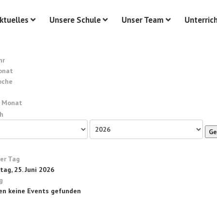
ktuelles
Unsere Schule
Unser Team
Unterric
hr
onat
oche
 Monat
Ge
ger Tag
ag, 25. Juni 2026
g
en keine Events gefunden