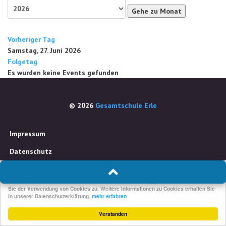
Gehe zu Monat
Vorheriger Tag
Samstag, 27. Juni 2026
Folgetag
Es wurden keine Events gefunden
© 2026
Gesamtschule Erle
Impressum
Datenschutz
Um unsere Webseite für Sie optimal zu gestalten und fortlaufend verbessern zu
können, verwenden wir Cookies. Durch die weitere Nutzung der Webseite stimmen
Sie der Verwendung von Cookies zu. Weitere Informationen zu Cookies erhalten Sie
in unserer Datenschutzerklärung.
mehr erfahren
Verstanden