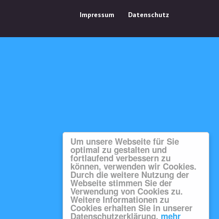
Impressum
Datenschutz
Um unsere Webseite für Sie
optimal zu gestalten und
fortlaufend verbessern zu
können, verwenden wir Cookies.
Durch die weitere Nutzung der
Webseite stimmen Sie der
Verwendung von Cookies zu.
Weitere Informationen zu
Cookies erhalten Sie in unserer
Datenschutzerklärung.
mehr