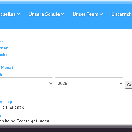
tuelles
Unsere Schule
Unser Team
Unterrich
hr
onat
oche
 Monat
Ge
ger Tag
 7. Juni 2026
g
en keine Events gefunden