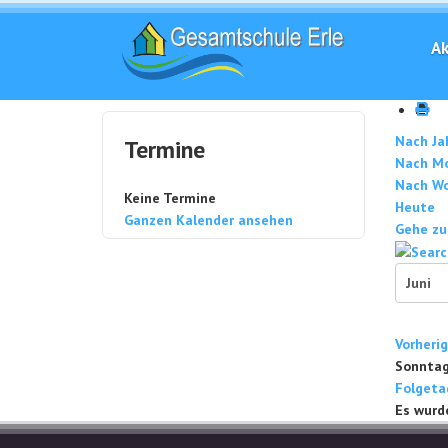
Ak
Nach Ja
Termine
Nach M
Nach W
Keine Termine
Heute
Ganzen Kalender ansehen
Gehe zu
Vorheri
Sonntag,
Folgeta
Es wurd